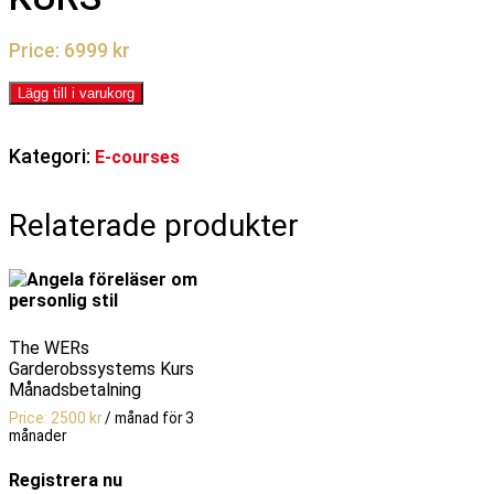
6999
kr
The
Lägg till i varukorg
WERs
Garderobssystems
Kategori:
E-courses
Kurs
mängd
Relaterade produkter
The WERs
Garderobssystems Kurs
Månadsbetalning
2500
kr
/ månad för 3
månader
Registrera nu