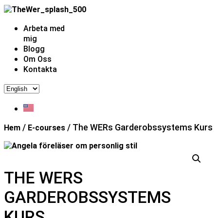
Skip
to
content
Meny
Arbeta med
mig
Blogg
Om Oss
Kontakta
Välj
ett
språk
/
/ The WERs Garderobssystems Kurs
Hem
E-courses
THE WERS
GARDEROBSSYSTEMS
KURS