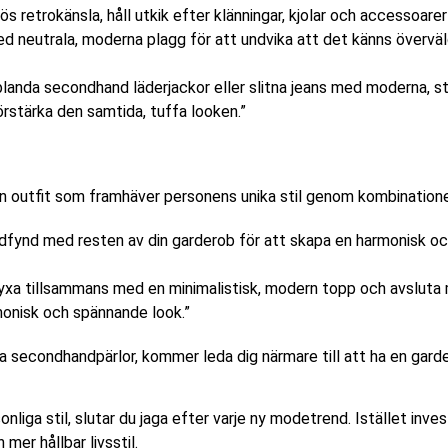
s retrokänsla, håll utkik efter klänningar, kjolar och accessoarer
d neutrala, moderna plagg för att undvika att det känns överväl
blanda secondhand läderjackor eller slitna jeans med moderna, st
örstärka den samtida, tuffa looken.”
dfynd med resten av din garderob för att skapa en harmonisk och 
 byxa tillsammans med en minimalistisk, modern topp och avsluta
monisk och spännande look.”
välja secondhandpärlor, kommer leda dig närmare till att ha en 
iga stil, slutar du jaga efter varje ny modetrend. Istället investe
n mer hållbar livsstil
.