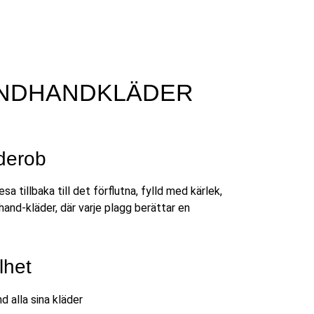
CONDHANDKLÄDER
rderob
resa tillbaka till det förflutna, fylld med kärlek,
hand-kläder, där varje plagg berättar en
lhet