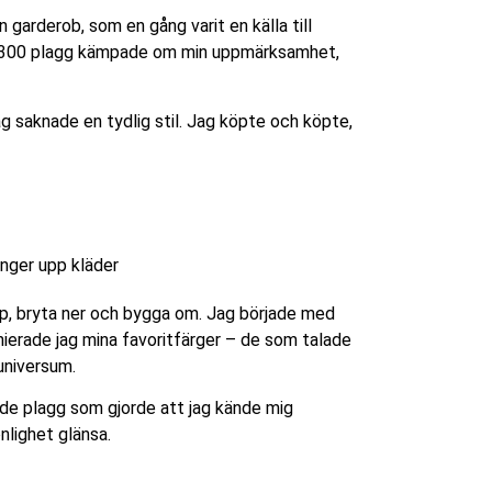
n garderob, som en gång varit en källa till
 där 300 plagg kämpade om min uppmärksamhet,
jag saknade en tydlig stil. Jag köpte och köpte,
pp, bryta ner och bygga om. Jag började med
inierade jag mina favoritfärger – de som talade
euniversum.
a de plagg som gjorde att jag kände mig
nlighet glänsa.