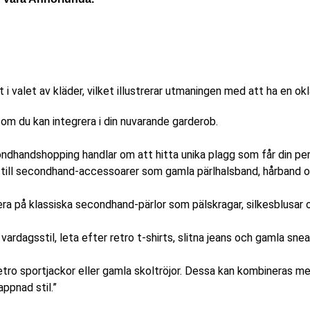
om du kan integrera i din nuvarande garderob.
ndhandshopping handlar om att hitta unika plagg som får din perso
 till secondhand-accessoarer som gamla pärlhalsband, hårband o
era på klassiska secondhand-pärlor som pälskragar, silkesblusar o
ardagsstil, leta efter retro t-shirts, slitna jeans och gamla snea
r retro sportjackor eller gamla skoltröjor. Dessa kan kombineras 
ppnad stil.”