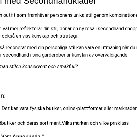
til med Secondhandkläder
 val mer reflekterar din stil, börjar en ny resa i secondhand sh
r också en viss kunskap och strategi.
kså resonerar med din personliga stil kan vara en utmaning när du
r secondhand i sina garderober är känslan av överväldigande.
 man stilen konsekvent och smakfull?
en:
 Det kan vara fysiska butiker, online-plattformar eller marknader
butiker och deras sortiment.Vilka märken och vilke prisklass.
id Vara Annorlunda."