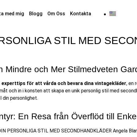
ta med mig
Blogg
Om Oss
Kontakta
PERSONLIGA STIL MED SE
 en Mindre och Mer Stilmedveten Ga
m
experttips för att vårda och bevara dina vintagekläder
, en 
amåt och in i konsten att skapa en unik personlig stil med second
l din personlighet.
yr: En Resa från Överflöd till Enke