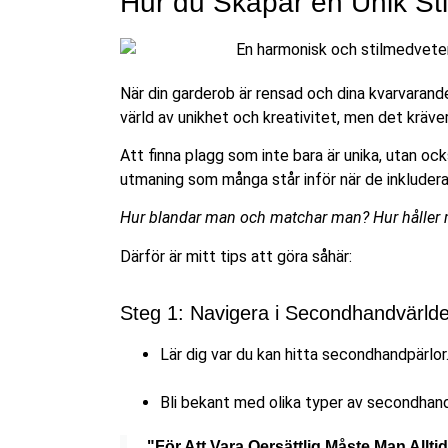
Hur du Skapar en Unik S
När din garderob är rensad och dina kvarvarande
värld av unikhet och kreativitet, men det kräve
Att finna plagg som inte bara är unika, utan oc
utmaning som många står inför när de inkludera
Hur blandar man och matchar man?
Hur håller
Därför är mitt tips att göra såhär:
Steg 1: Navigera i Secondhandvärld
Lär dig var du kan hitta secondhandpärlor.
Bli bekant med olika typer av secondhand
"För Att Vara Oersättlig Måste Man Allt