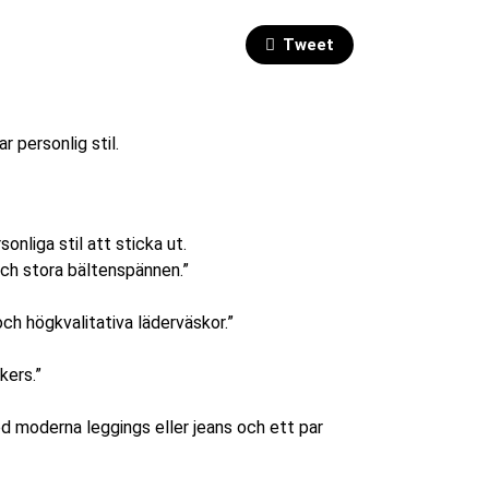
Tweet
nliga stil att sticka ut.
ch stora bältenspännen.”
ch högkvalitativa läderväskor.”
kers.”
med moderna leggings eller jeans och ett par