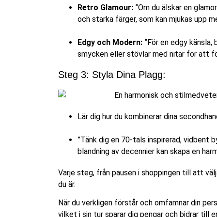
Retro Glamour:
”Om du älskar en glamorö
och starka färger, som kan mjukas upp me
Edgy och Modern:
”För en edgy känsla, 
smycken eller stövlar med nitar för att f
Steg 3: Styla Dina Plagg:
Lär dig hur du kombinerar dina secondhan
”Tänk dig en 70-tals inspirerad, vidbent
blandning av decennier kan skapa en har
Varje steg, från pausen i shoppingen till att 
du är.
När du verkligen förstår och omfamnar din personl
vilket i sin tur sparar dig pengar och bidrar till e