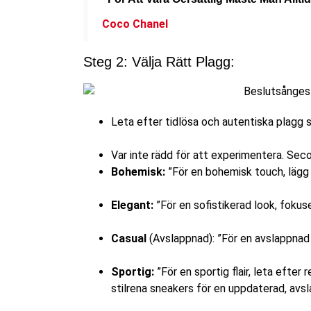
Coco Chanel
Steg 2: Välja Rätt Plagg:
Leta efter tidlösa och autentiska plagg s
Var inte rädd för att experimentera. Seco
Bohemisk:
”För en bohemisk touch, lägg
Elegant:
”För en sofistikerad look, fokus
Casual
(Avslappnad):
”För en avslappnad v
Sportig:
”För en sportig flair, leta efte
stilrena sneakers för en uppdaterad, avsla