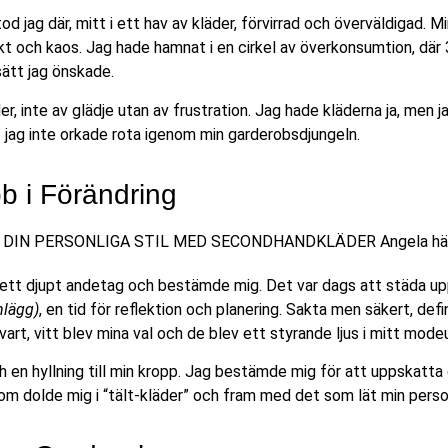
od jag där, mitt i ett hav av kläder, förvirrad och överväldigad. Mi
flikt och kaos. Jag hade hamnat i en cirkel av överkonsumtion,
sätt jag önskade.
r, inte av glädje utan av frustration. Jag hade kläderna ja, men 
t jag inte orkade rota igenom min garderobsdjungeln.
b i Förändring
ag ett djupt andetag och bestämde mig. Det var dags att städa u
nlägg)
, en tid för reflektion och planering. Sakta men säkert, def
vart, vitt blev mina val och de blev ett styrande ljus i mitt mod
ch en hyllning till min kropp. Jag bestämde mig för att uppskatt
om dolde mig i “tält-kläder” och fram med det som lät min perso