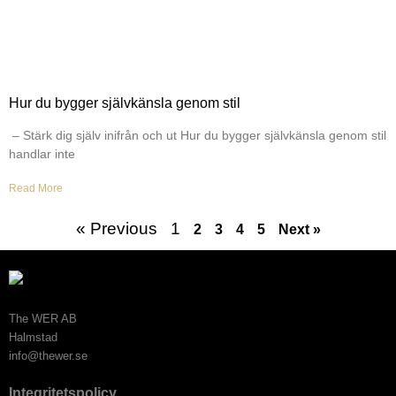
Hur du bygger självkänsla genom stil
– Stärk dig själv inifrån och ut Hur du bygger självkänsla genom stil
handlar inte
Read More
« Previous
1
2
3
4
5
Next »
The WER AB
Halmstad
info@thewer.se
Integritetspolicy