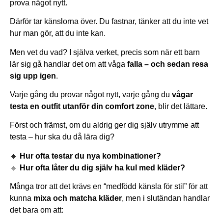
prova något nytt.
Därför tar känslorna över. Du fastnar, tänker att du inte vet
hur man gör, att du inte kan.
Men vet du vad? I själva verket, precis som när ett barn
lär sig gå handlar det om att våga
falla – och sedan resa
sig upp igen
.
Varje gång du provar något nytt, varje gång du
vågar
testa en outfit utanför din comfort zone
, blir det lättare.
Först och främst, om du aldrig ger dig själv utrymme att
testa – hur ska du då lära dig?
🔹
Hur ofta testar du nya kombinationer?
🔹
Hur ofta låter du dig själv ha kul med kläder?
Många tror att det krävs en “medfödd känsla för stil” för att
kunna
mixa och matcha kläder
, men i slutändan handlar
det bara om att: