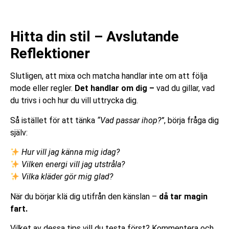
Hitta din stil – Avslutande
Reflektioner
Slutligen, att mixa och matcha handlar inte om att följa
mode eller regler.
Det handlar om dig –
vad du gillar, vad
du trivs i och hur du vill uttrycka dig.
Så istället för att tänka
“Vad passar ihop?”
, börja fråga dig
själv:
Hur vill jag känna mig idag?
Vilken energi vill jag utstråla?
Vilka kläder gör mig glad?
När du börjar klä dig utifrån den känslan –
då tar magin
fart.
Vilket av dessa tips vill du testa först? Kommentera och