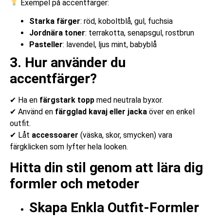
Exempel på accentfärger:
Starka färger
: röd, koboltblå, gul, fuchsia
Jordnära toner
: terrakotta, senapsgul, rostbrun
Pasteller
: lavendel, ljus mint, babyblå
3. Hur använder du
accentfärger?
✔ Ha en
färgstark topp
med neutrala byxor.
✔ Använd en
färgglad kavaj eller jacka
över en enkel
outfit.
✔ Låt
accessoarer
(väska, skor, smycken) vara
färgklicken som lyfter hela looken.
Hitta din stil genom att lära dig
formler och metoder
Skapa Enkla Outfit-Formler