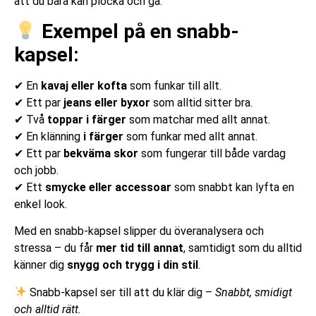
att du bara kan plocka och gå.
Exempel på en snabb-
kapsel:
✔ En
kavaj eller kofta
som funkar till allt.
✔ Ett par
jeans eller byxor
som alltid sitter bra.
✔ Två
toppar i färger
som matchar med allt annat.
✔ En klänning
i färger
som funkar med allt annat.
✔ Ett par
bekväma skor
som fungerar till både vardag
och jobb.
✔ Ett
smycke eller accessoar
som snabbt kan lyfta en
enkel look.
Med en snabb-kapsel slipper du överanalysera och
stressa – du får
mer tid till annat
, samtidigt som du alltid
känner dig
snygg och trygg i din stil
.
Snabb-kapsel ser till att du klär dig –
Snabbt, smidigt
och alltid rätt.